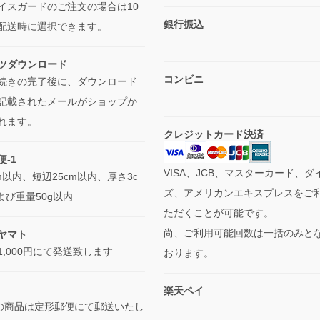
イスガードのご注文の場合は10
銀行振込
配送時に選択できます。
ツダウンロード
コンビニ
続きの完了後に、ダウンロード
記載されたメールがショップか
れます。
クレジットカード決済
-1
VISA、JCB、マスターカード、ダ
m以内、短辺25cm以内、厚さ3c
ズ、アメリカンエキスプレスをご
よび重量50g以内
ただくことが可能です。
尚、ご利用可能回数は一括のみと
ヤマト
1,000円にて発送致します
おります。
楽天ペイ
下の商品は定形郵便にて郵送いたし